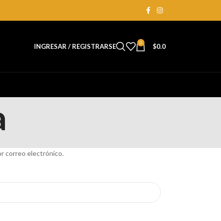
0
INGRESAR / REGISTRARSE
$
0.0
a
r correo electrónico.