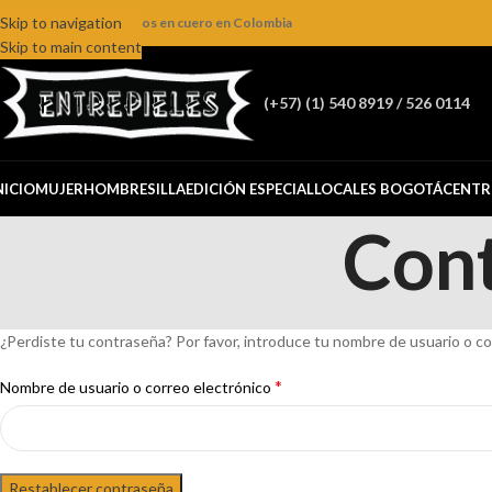
Skip to navigation
ienda online de productos en cuero en Colombia
Skip to main content
(+57) (1) 540 8919 / 526 0114
NICIO
MUJER
HOMBRE
SILLA
EDICIÓN ESPECIAL
LOCALES BOGOTÁ
CENTR
Cont
¿Perdiste tu contraseña? Por favor, introduce tu nombre de usuario o co
*
Nombre de usuario o correo electrónico
Restablecer contraseña