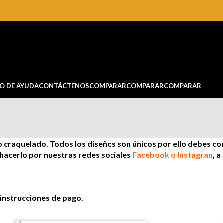
O DE AYUDA
CONTÁCTENOS
COMPARAR
COMPARAR
COMPARAR
 craquelado. Todos los diseños son únicos por ello debes co
s hacerlo por nuestras redes sociales
Facebook
o
Instagran
, 
 instrucciones de pago.