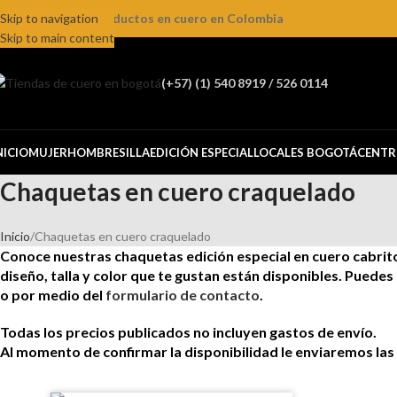
ienda online de productos en cuero en Colombia
Skip to navigation
Skip to main content
(+57) (1) 540 8919 / 526 0114
NICIO
MUJER
HOMBRE
SILLA
EDICIÓN ESPECIAL
LOCALES BOGOTÁ
CENTR
Chaquetas en cuero craquelado
Inicio
Chaquetas en cuero craquelado
Conoce nuestras chaquetas edición especial en cuero cabrito
diseño, talla y color que te gustan están disponibles. Puede
o por medio del
formulario de contacto
.
Todas los precios publicados no incluyen gastos de envío.
Al momento de confirmar la disponibilidad le enviaremos las