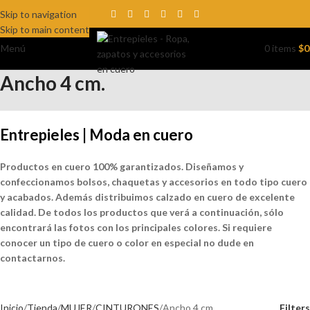
Skip to navigation
Skip to main content
Menú
0
items
$
0
Ancho 4 cm.
Entrepieles | Moda en cuero
Productos en cuero 100% garantizados. Diseñamos y
confeccionamos bolsos, chaquetas y accesorios en todo tipo cuero
y acabados. Además distribuimos calzado en cuero de excelente
calidad. De todos los productos que verá a continuación, sólo
encontrará las fotos con los principales colores. Si requiere
conocer un tipo de cuero o color en especial no dude en
contactarnos.
Inicio
Tienda
MUJER
CINTURONES
Ancho 4 cm.
Filters