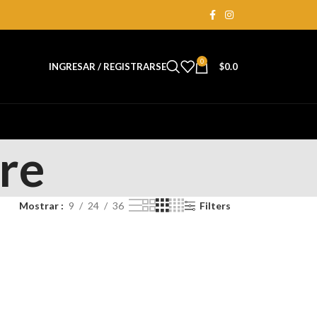
0
INGRESAR / REGISTRARSE
$
0.0
re
Mostrar
9
24
36
Filters