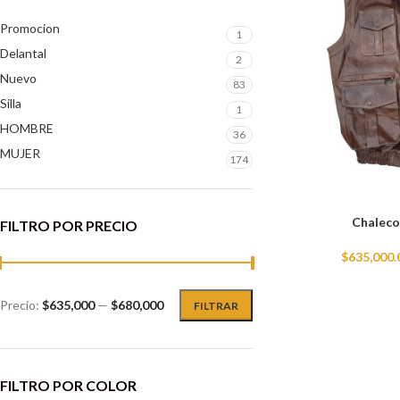
Promocion
1
Delantal
2
Nuevo
83
Silla
1
HOMBRE
36
MUJER
174
Chaleco
FILTRO POR PRECIO
$
635,000.
Precio:
$635,000
—
$680,000
FILTRAR
FILTRO POR COLOR