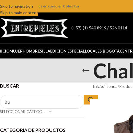
Skip to navigation
ienda online de productos en cuero en Colombia
Skip to main content
(+57) (1) 540 8919 / 526 0114
NICIO
MUJER
HOMBRE
SILLA
EDICIÓN ESPECIAL
LOCALES BOGOTÁ
CENTR
Cha
BUSCAR
Inicio
Tienda
Produc
SELECCIONAR CATEGORÍA
CATEGORIA DE PRODUCTOS