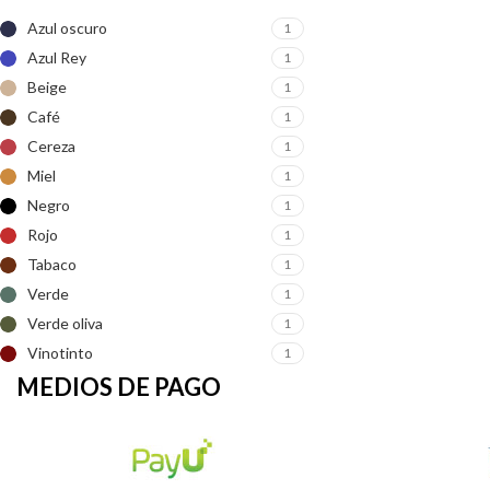
Azul oscuro
1
Azul Rey
1
Beige
1
Café
1
Cereza
1
Miel
1
Negro
1
Rojo
1
Tabaco
1
Verde
1
Verde oliva
1
Vinotinto
1
MEDIOS DE PAGO