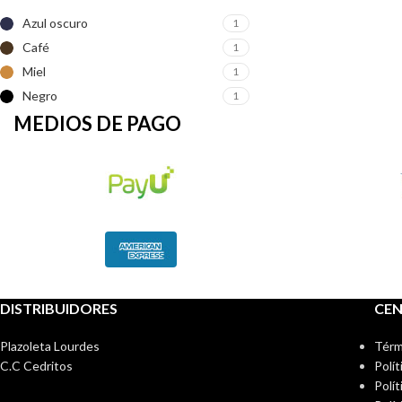
Azul oscuro
1
Café
1
Miel
1
Negro
1
MEDIOS DE PAGO
DISTRIBUIDORES
CE
Plazoleta Lourdes
Térm
C.C Cedritos
Polí
Polít