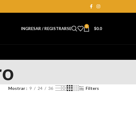
0
INGRESAR / REGISTRARSE
$
0.0
ro
Mostrar
9
24
36
Filters