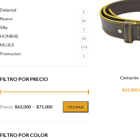
Delantal
2
Nuevo
83
Silla
1
HOMBRE
36
MUJER
174
Promocion
1
Cinturón
FILTRO POR PRECIO
$
63,000.
Precio:
$63,000
—
$71,000
FILTRAR
FILTRO POR COLOR