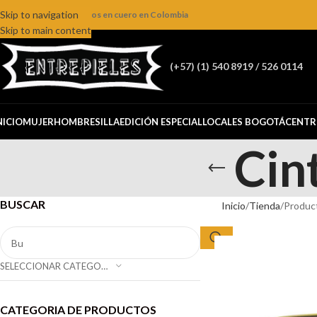
Skip to navigation
ienda online de productos en cuero en Colombia
Skip to main content
(+57) (1) 540 8919 / 526 0114
NICIO
MUJER
HOMBRE
SILLA
EDICIÓN ESPECIAL
LOCALES BOGOTÁ
CENTR
Cin
BUSCAR
Inicio
Tienda
Product
SELECCIONAR CATEGORÍA
CATEGORIA DE PRODUCTOS