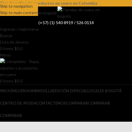
Tienda online de productos en cuero en Colombia
Skip to navigation
Skip to main content
(+57) (1) 540 8919 / 526 0114
Ingresar / registrarse
Buscar
Lista de deseos
0
items
$
0.0
Menú
0
items
$
0.0
INICIO
MUJER
HOMBRE
SILLA
EDICIÓN ESPECIAL
LOCALES BOGOTÁ
CENTRO DE AYUDA
CONTÁCTENOS
COMPARAR
COMPARAR
COMPARAR