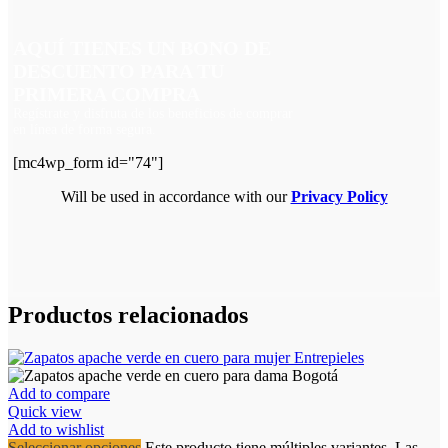
AQUÍ TIENES UN BONO DE
DESCUENTO PARA TU
PRIMERA COMPRA
Regístrate y disfruta de los beneficios de comprar
en línea de forma segura.
[mc4wp_form id="74"]
Will be used in accordance with our
Privacy Policy
Productos relacionados
Add to compare
Quick view
Add to wishlist
Seleccionar opciones
Este producto tiene múltiples variantes. Las