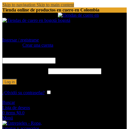
Skip to navigation
Skip to main content
Tienda online de productos en cuero en Colombia
(+57) (1) 540 8919 / 526 0114
Ingresar / registrarse
Registrarse
Crear una cuenta
Nombre de usuario o correo electrónico
*
Obligatorio
Contraseña
*
Obligatorio
Log in
¿Olvidó su contraseña?
Recordarme
Buscar
Lista de deseos
0
items
$
0.0
Menú