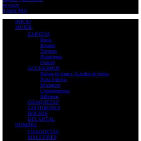
0
items
$
0.0
INICIO
MUJER
ZAPATOS
Botas
Botines
Tacones
Plataforma
Oxford
ACCESORIOS
Bolsos de mano /Auxiliar de bolso
Porta Esferos
Monedero
Cosmetiqueras
Billeteras
CHAQUETAS
CINTURONES
BOLSOS
DELANTAL
HOMBRE
CHAQUETAS
MALETINES