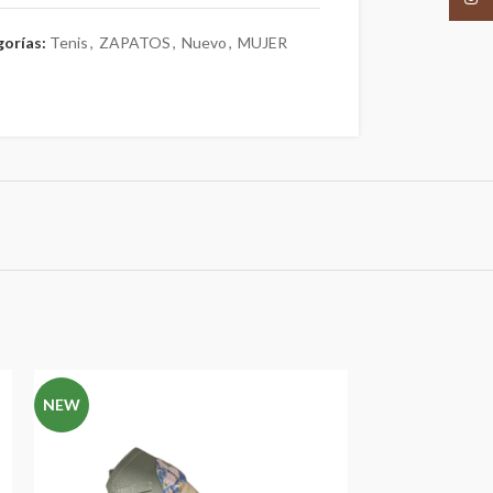
orías:
Tenis
,
ZAPATOS
,
Nuevo
,
MUJER
NEW
NEW