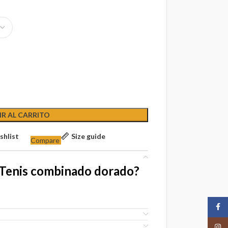
R AL CARRITO
shlist
Size guide
Compare
 Tenis combinado dorado?
Face
Insta