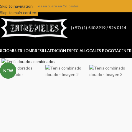
Skip to navigation
ienda online de productos en cuero en Colombia
Skip to main content
(+57) (1) 540 8919 / 526 0114
NICIO
MUJER
HOMBRE
SILLA
EDICIÓN ESPECIAL
LOCALES BOGOTÁ
CENTR
Click to enlarge
NEW