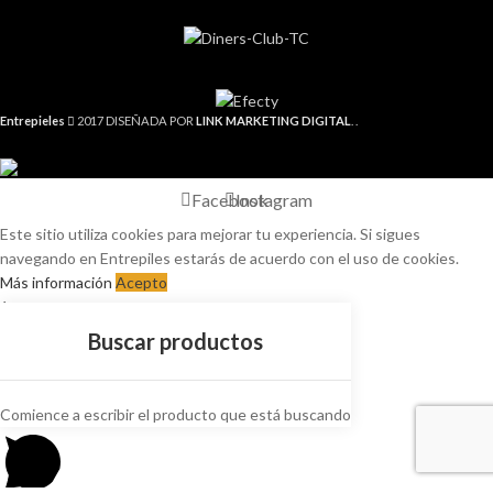
Entrepieles
2017 DISEÑADA POR
LINK MARKETING DIGITAL
. .
Facebook
Instagram
Este sitio utiliza cookies para mejorar tu experiencia. Si sigues
navegando en Entrepiles estarás de acuerdo con el uso de cookies.
Más información
Acepto
1
Bienvenid@ a Entrepieles,
¿En qué podemos ayudarle?
Comience a escribir el producto que está buscando
Abrir chat