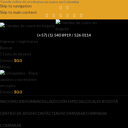
Tienda online de productos en cuero en Colombia
Skip to navigation
Skip to main content
(+57) (1) 540 8919 / 526 0114
Ingresar / registrarse
Buscar
Lista de deseos
0
items
$
0.0
Menú
0
items
$
0.0
INICIO
MUJER
HOMBRE
SILLA
EDICIÓN ESPECIAL
LOCALES BOGOTÁ
CENTRO DE AYUDA
CONTÁCTENOS
COMPARAR
COMPARAR
COMPARAR