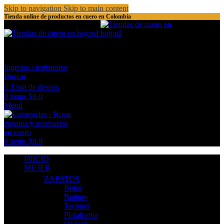
Skip to navigation
Skip to main content
Tienda online de productos en cuero en Colombia
(+57) (1) 540 8919 / 526 0114
Ingresar / registrarse
Buscar
Lista de deseos
0
items
$
0.0
Menú
0
items
$
0.0
INICIO
MUJER
ZAPATOS
Botas
Botines
Tacones
Plataforma
Oxford