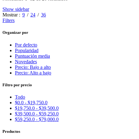
Show sidebar
Mostrar
9
24
36
Filters
Organizar por
Por defecto
Popularidad
Puntuación media
Novedades
Precio: Bajo a alto
Precio: Alto a bajo
Filtro por precio
Todo
$
0.0
-
$
19,750.0
$
19,750.0
-
$
39,500.0
$
39,500.0
-
$
59,250.0
$
59,250.0
-
$
79,000.0
Productos