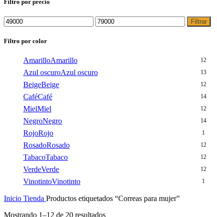
Filtro por precio
Precio
Precio
Filtrar
mínimo
máximo
Filtro por color
Amarillo
Amarillo
12
Azul oscuro
Azul oscuro
13
Beige
Beige
12
Café
Café
14
Miel
Miel
12
Negro
Negro
14
Rojo
Rojo
1
Rosado
Rosado
12
Tabaco
Tabaco
12
Verde
Verde
12
Vinotinto
Vinotinto
1
Inicio
Tienda
Productos etiquetados “Correas para mujer”
Mostrando 1–12 de 20 resultados