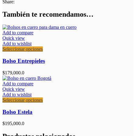
Share:
También te recomendamos…
Add to compare
Quick view
Add to wishlist
Este
Seleccionar opciones
producto
tiene
Bolso Entrepieles
múltiples
variantes.
$
179,000.0
Las
opciones
Add to compare
se
Quick view
pueden
Add to wishlist
elegir
Este
Seleccionar opciones
en
producto
la
tiene
Bolso Estela
página
múltiples
de
variantes.
$
195,000.0
producto
Las
opciones