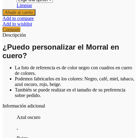
Limpiar
Morral
Añadir al carrito
cuadros
Add to compare
cantidad
Add to wishlist
Compare
Descripción
¿Puedo personalizar el Morral en
cuero?
La foto de referencia es de color negro con cuadros en cuero
de colores.
Podemos fabricarlos en los colores: Negro, café, miel, tabaco,
azul oscuro, rojo, beige.
También se puede realizar en el tamaño de su preferencia
sobre pedido.
Información adicional
Azul oscuro
,