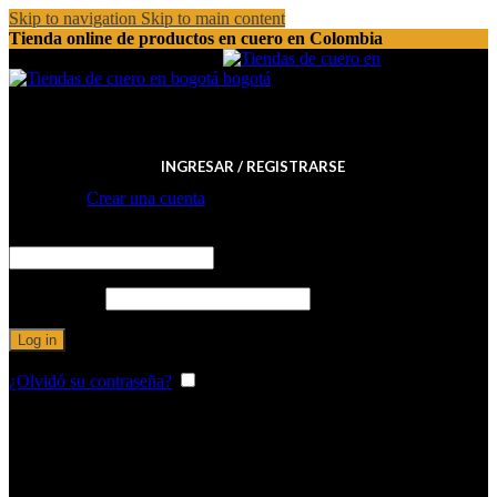
Skip to navigation
Skip to main content
Tienda online de productos en cuero en Colombia
(+57) (1) 540 8919 / 526 0114
INGRESAR / REGISTRARSE
Registrarse
Crear una cuenta
Obligatorio
Nombre de usuario o correo electrónico
*
Obligatorio
Contraseña
*
Log in
¿Olvidó su contraseña?
Recordarme