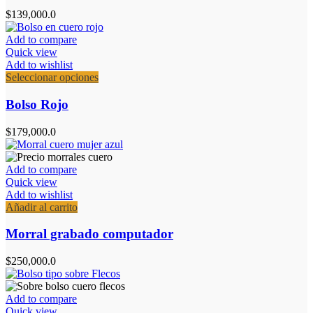
de
variantes.
$
139,000.0
producto
Las
opciones
Add to compare
se
Quick view
pueden
Add to wishlist
elegir
Este
Seleccionar opciones
en
producto
la
tiene
Bolso Rojo
página
múltiples
de
variantes.
$
179,000.0
producto
Las
opciones
se
Add to compare
pueden
Quick view
elegir
Add to wishlist
en
Añadir al carrito
la
página
Morral grabado computador
de
producto
$
250,000.0
Add to compare
Quick view