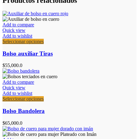
Productos relacionados
se
pueden
elegir
en
la
Add to compare
página
Quick view
de
Add to wishlist
producto
Este
Seleccionar opciones
producto
tiene
Bolso auxiliar Tiras
múltiples
variantes.
$
55,000.0
Las
opciones
se
Add to compare
pueden
Quick view
elegir
Add to wishlist
en
Este
Seleccionar opciones
la
producto
página
tiene
Bolso Bandolera
de
múltiples
producto
variantes.
$
65,000.0
Las
opciones
se