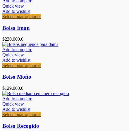
Add to compare
pueden
Quick view
elegir
Add to wishlist
en
Este
Seleccionar opciones
la
producto
página
tiene
Bolso Imán
de
múltiples
producto
variantes.
$
230,000.0
Las
opciones
Add to compare
se
Quick view
pueden
Add to wishlist
elegir
Este
Seleccionar opciones
en
producto
la
tiene
Bolso Moño
página
múltiples
de
variantes.
$
129,000.0
producto
Las
opciones
Add to compare
se
Quick view
pueden
Add to wishlist
elegir
Este
Seleccionar opciones
en
producto
la
tiene
Bolso Recogido
página
múltiples