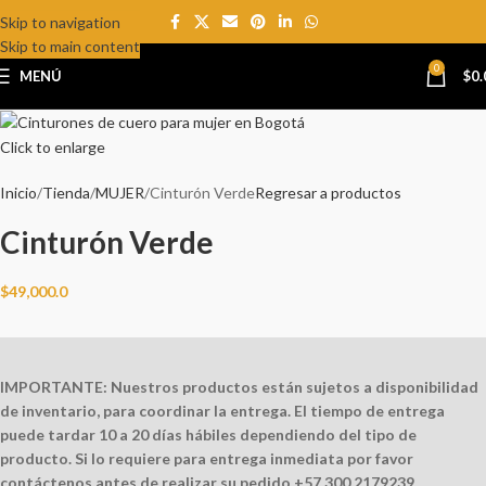
Skip to navigation
SOLD
OUT
Skip to main content
0
MENÚ
$
0.
Click to enlarge
Inicio
Tienda
MUJER
Cinturón Verde
Regresar a productos
Cinturón Verde
$
49,000.0
IMPORTANTE:
Nuestros productos están sujetos a disponibilidad
de inventario, para coordinar la entrega. El tiempo de entrega
puede tardar 10 a 20 días hábiles dependiendo del tipo de
producto. Si lo requiere para entrega inmediata por favor
contáctenos antes de realizar su pedido +57 300 2179239.