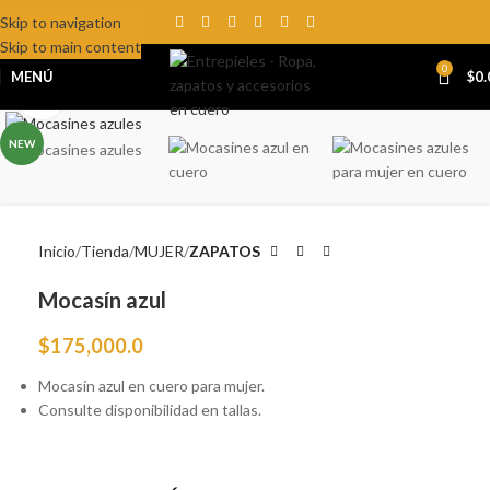
Skip to navigation
Skip to main content
0
MENÚ
$
0.
Click to enlarge
NEW
Inicio
Tienda
MUJER
ZAPATOS
Mocasín azul
$
175,000.0
Mocasín azul en cuero para mujer.
Consulte disponibilidad en tallas.