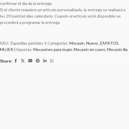
confirmar el día de la entrega.
Si el cliente requiere un artículo personalizado, la entrega se realizará a
los 20 (veinte) días calendario. Cuando el artículo esté disponible se
procederá a programar la entrega.
SKU:
Zapatillas partidas-1
Categorías:
Mocasín
,
Nuevo
,
ZAPATOS
,
MUJER
Etiquetas:
Mocasines para mujer
,
Mocasín en cuero
,
Mocasín lila
Share:
AQUÍ TIENES UN BONO DE DESCUENTO PARA
TU PRIMERA COMPRA
Regístrate y disfruta de los beneficios de comprar en línea de forma
segura.
[mc4wp_form id="74"]