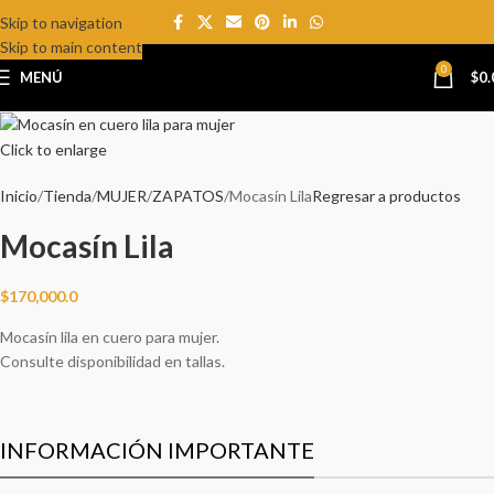
Skip to navigation
NEW
Skip to main content
0
MENÚ
$
0.
Click to enlarge
Inicio
Tienda
MUJER
ZAPATOS
Mocasín Lila
Regresar a productos
Mocasín Lila
$
170,000.0
Mocasín lila en cuero para mujer.
Consulte disponibilidad en tallas.
INFORMACIÓN IMPORTANTE