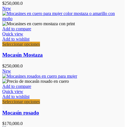
variantes.
$
250,000.0
Las
New
opciones
se
pueden
elegir
Add to compare
en
Quick view
la
Add to wishlist
página
Este
Seleccionar opciones
de
producto
producto
tiene
Mocasín Mostaza
múltiples
variantes.
$
250,000.0
Las
New
opciones
se
pueden
Add to compare
elegir
Quick view
en
Add to wishlist
la
Este
Seleccionar opciones
página
producto
de
tiene
Mocasín rosado
producto
múltiples
variantes.
$
170,000.0
Las