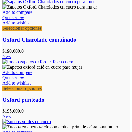
opciones
se
Add to compare
pueden
Quick view
elegir
Add to wishlist
en
Este
Seleccionar opciones
la
producto
página
tiene
Oxford Charolado combinado
de
múltiples
producto
variantes.
$
190,000.0
Las
New
opciones
se
pueden
Add to compare
elegir
Quick view
en
Add to wishlist
la
Este
Seleccionar opciones
página
producto
de
tiene
Oxford punteado
producto
múltiples
variantes.
$
195,000.0
Las
New
opciones
se
pueden