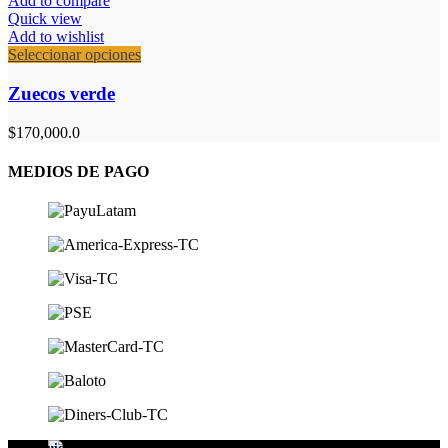
Add to compare
elegir
Quick view
en
Add to wishlist
la
Este
Seleccionar opciones
página
producto
de
tiene
Zuecos verde
producto
múltiples
variantes.
$
170,000.0
Las
opciones
MEDIOS DE PAGO
se
pueden
elegir
en
la
página
de
producto
Distribuidores