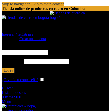
Skip to navigation
Skip to main content
Tienda online de productos en cuero en Colombia
(+57) (1) 540 8919 / 526 0114
Ingresar / registrarse
Registrarse
Crear una cuenta
Obligatorio
Nombre de usuario o correo electrónico
*
Obligatorio
Contraseña
*
Log in
¿Olvidó su contraseña?
Recordarme
Buscar
Lista de deseos
0
items
$
0.0
Menú