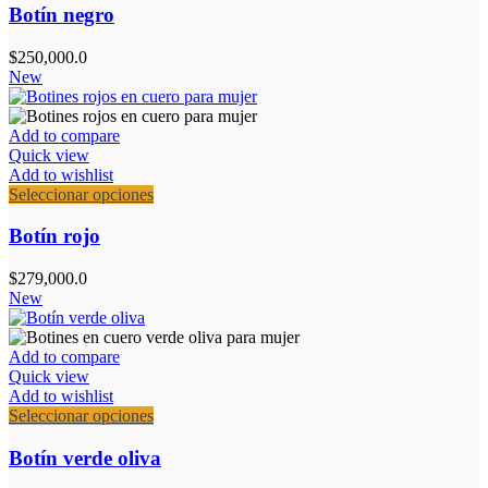
tiene
Botín negro
múltiples
variantes.
$
250,000.0
Las
New
opciones
se
pueden
Add to compare
elegir
Quick view
en
Add to wishlist
la
Este
Seleccionar opciones
página
producto
de
tiene
Botín rojo
producto
múltiples
variantes.
$
279,000.0
Las
New
opciones
se
pueden
Add to compare
elegir
Quick view
en
Add to wishlist
la
Este
Seleccionar opciones
página
producto
de
tiene
Botín verde oliva
producto
múltiples