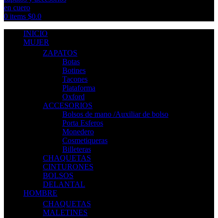
0
items
$
0.0
INICIO
MUJER
ZAPATOS
Botas
Botines
Tacones
Plataforma
Oxford
ACCESORIOS
Bolsos de mano /Auxiliar de bolso
Porta Esferos
Monedero
Cosmetiqueras
Billeteras
CHAQUETAS
CINTURONES
BOLSOS
DELANTAL
HOMBRE
CHAQUETAS
MALETINES