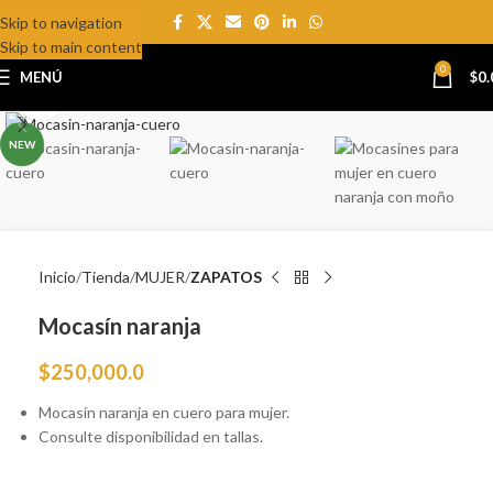
Skip to navigation
Skip to main content
0
MENÚ
$
0.
Click to enlarge
NEW
Inicio
Tienda
MUJER
ZAPATOS
Mocasín naranja
$
250,000.0
Mocasín naranja en cuero para mujer.
Consulte disponibilidad en tallas.