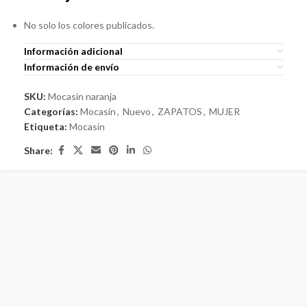
No solo los colores publicados.
Información adicional
Información de envío
SKU:
Mocasin naranja
Categorías:
Mocasín
,
Nuevo
,
ZAPATOS
,
MUJER
Etiqueta:
Mocasín
Share:
AQUÍ TIENES UN BONO DE DESCUENTO PARA
TU PRIMERA COMPRA
Regístrate y disfruta de los beneficios de comprar en línea de forma
segura.