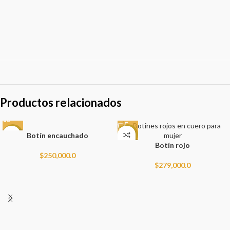
[mc4wp_form id="74"]
Will be used in accordance with our
Privacy Policy
Productos relacionados
Botín encauchado
NEW
NEW
Botín rojo
$
250,000.0
$
279,000.0