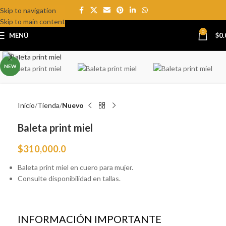
Skip to navigation
Skip to main content
0
MENÚ
$
0.
Click to enlarge
NEW
Inicio
Tienda
Nuevo
Baleta print miel
$
310,000.0
Baleta print miel en cuero para mujer.
Consulte disponibilidad en tallas.
INFORMACIÓN IMPORTANTE