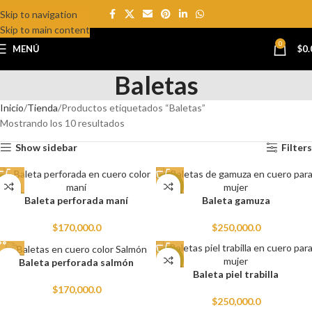
Skip to navigation
Skip to main content
0
MENÚ
$
0.
Baletas
Inicio
Tienda
Productos etiquetados “Baletas”
Mostrando los 10 resultados
Show sidebar
Filters
NEW
Baleta perforada maní
Baleta gamuza
$
170,000.0
$
250,000.0
NEW
Baleta perforada salmón
Baleta piel trabilla
$
170,000.0
$
250,000.0