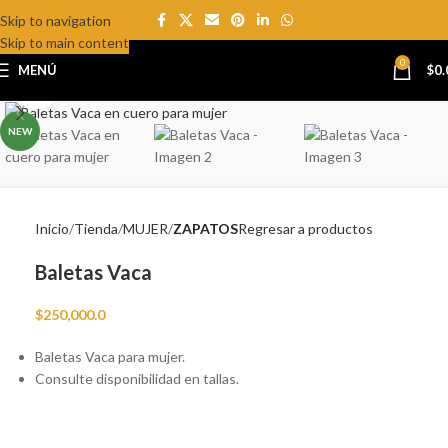
Skip to navigation
Skip to main content
0
MENÚ
$
0.
Click to enlarge
NEW
Inicio
Tienda
MUJER
ZAPATOS
Regresar a productos
Baletas Vaca
$
250,000.0
Baletas Vaca para mujer.
Consulte disponibilidad en tallas.