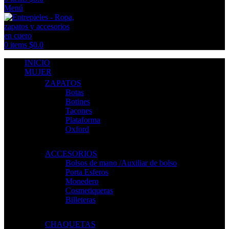
Menú
0
items
$
0.0
INICIO
MUJER
ZAPATOS
Botas
Botines
Tacones
Plataforma
Oxford
ACCESORIOS
Bolsos de mano /Auxiliar de bolso
Porta Esferos
Monedero
Cosmetiqueras
Billeteras
CHAQUETAS